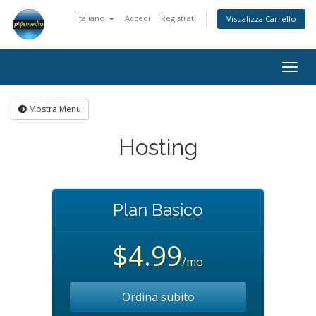
Italiano
Accedi
Registrati
Visualizza Carrello
Attiv
Navi
Mostra Menu
Hosting
Plan Basico
$4.99
/mo
Ordina subito