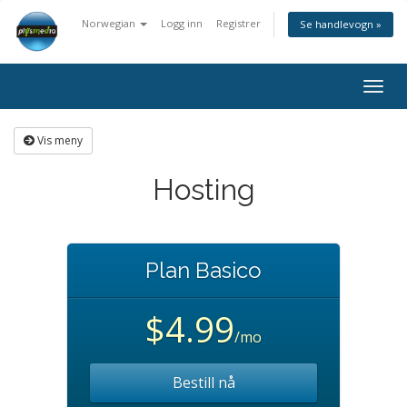
Norwegian
Logg inn
Registrer
Se handlevogn »
Bytt
navig
Vis meny
Hosting
Plan Basico
$4.99
/mo
Bestill nå