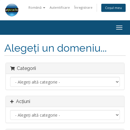
Română
Autentificare
Înregistrare
Coșul meu
Navi
Togg
Alegeți un domeniu...
Categorii
Acțiuni