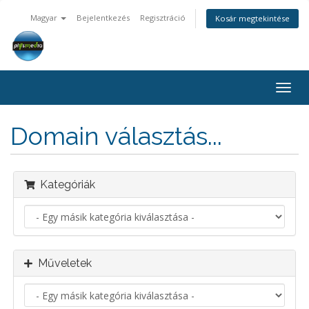
Magyar
Bejelentkezés
Regisztráció
Kosár megtekintése
Váltá
a
navig
Domain választás...
Kategóriák
Műveletek