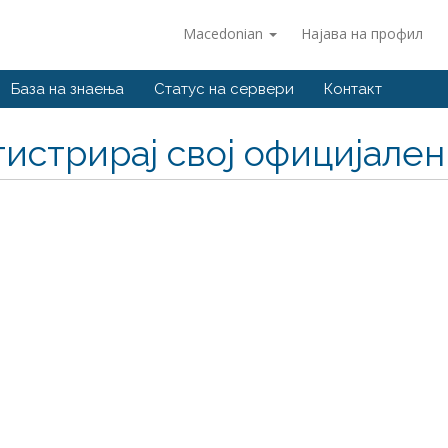
Macedonian
Најава на профил
База на знаења
Статус на сервери
Контакт
гистрирај свој официјале