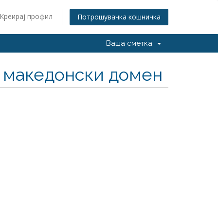
Креирај профил
Потрошувачка кошничка
Ваша сметка
н македонски домен