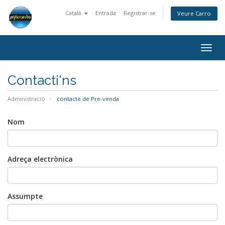
Català
Entrada
Registrar-se
Veure Carro
Togg
navig
Contacti'ns
Administració
contacte de Pre-venda
Nom
Adreça electrònica
Assumpte